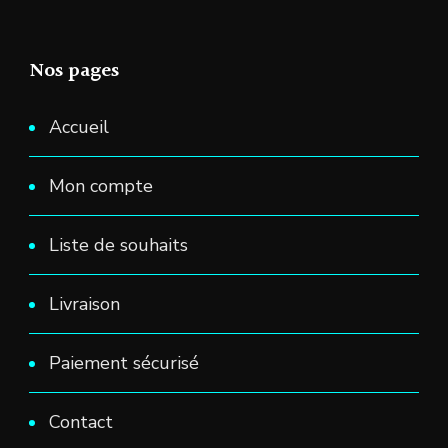
peuvent
peuvent
du
être
être
produit
Nos pages
choisies
choisies
sur
sur
Accueil
la
la
page
Mon compte
page
du
du
produit
Liste de souhaits
produit
Livraison
Paiement sécurisé
Contact