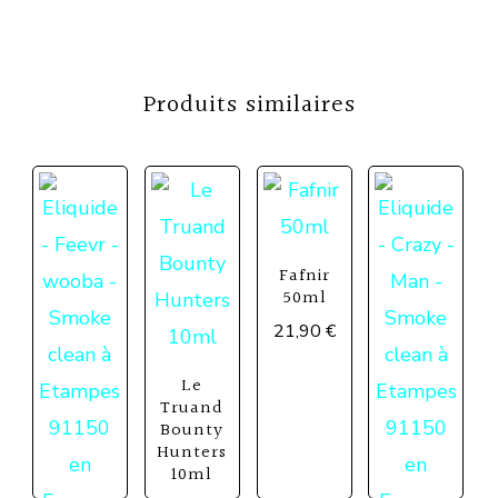
Produits similaires
Fafnir
50ml
21,90
€
Le
Truand
Bounty
Hunters
10ml