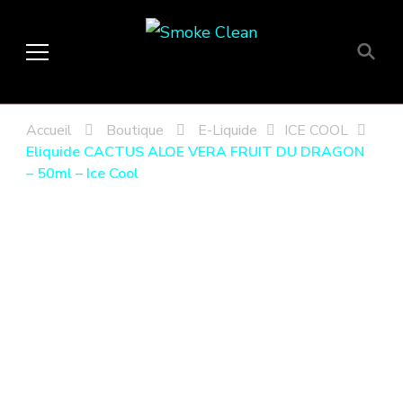
Smoke Clean
Fumée propre à Etampes 91150
en Essonne 91, France
Accueil
Boutique
E-Liquide
ICE COOL
Eliquide CACTUS ALOE VERA FRUIT DU DRAGON
– 50ml – Ice Cool