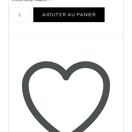
quantité
AJOUTER AU PANIER
de
Eliquide
CACTUS
ALOE
VERA
FRUIT
DU
DRAGON
-
50ml
-
Ice