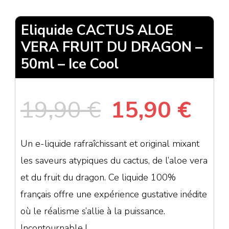
Eliquide CACTUS ALOE
VERA FRUIT DU DRAGON –
50ml – Ice Cool
Le
Le
19,90
€
15,90
€
prix
pri
Un e-liquide rafraîchissant et original mixant
les saveurs atypiques du cactus, de l’aloe vera
initial
act
et du fruit du dragon. Ce liquide 100%
était :
est 
français offre une expérience gustative inédite
où le réalisme s’allie à la puissance.
19,90 €.
15,
Incontournable !