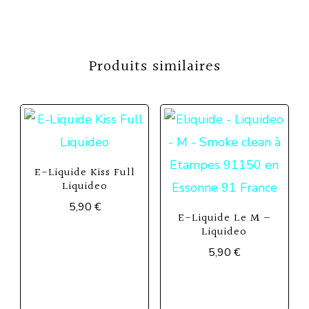
Produits similaires
E-Liquide Kiss Full
Liquideo
5,90
€
E-Liquide Le M –
Ce
Liquideo
5,90
€
produit
a
Ce
plusieurs
produit