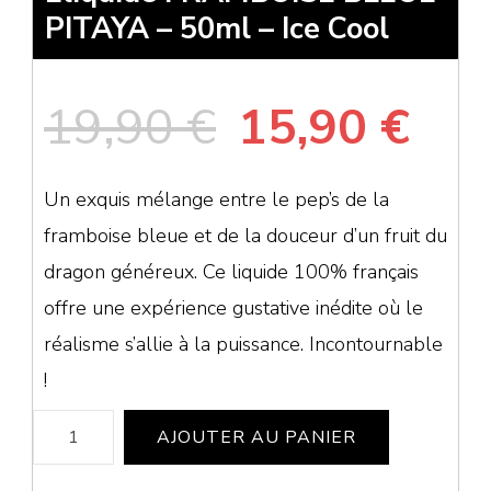
PITAYA – 50ml – Ice Cool
Le
Le
19,90
€
15,90
€
prix
pri
Un exquis mélange entre le pep’s de la
framboise bleue et de la douceur d’un fruit du
initial
act
dragon généreux. Ce liquide 100% français
était :
est 
offre une expérience gustative inédite où le
réalisme s’allie à la puissance. Incontournable
19,90 €.
15,
!
quantité
AJOUTER AU PANIER
de