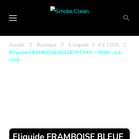
Smoke Clean
Fumée propre à Etampes 91150
en Essonne 91, France
Accueil
Boutique
E-Liquide
ICE COOL
Eliquide FRAMBOISE BLEUE PITAYA – 50ml – Ice
Cool
Eliquide FRAMBOISE BLEUE