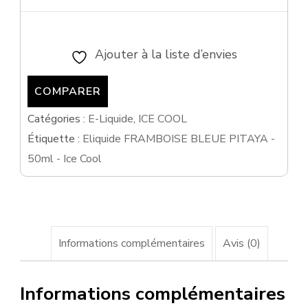
Eliquide
FRAMBOISE
BLEUE
Ajouter à la liste d’envies
PITAYA
COMPARER
-
50ml
Catégories :
E-Liquide
,
ICE COOL
Étiquette :
Eliquide FRAMBOISE BLEUE PITAYA -
-
50ml - Ice Cool
Ice
Cool
Informations complémentaires
Avis (0)
Informations complémentaires