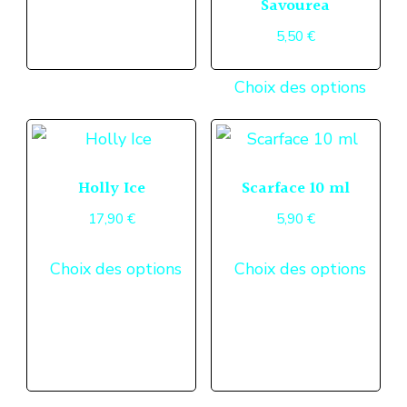
Savourea
plusieurs
5,50
€
variations.
Ce
Les
Choix des options
produ
options
a
peuvent
plusi
être
Holly Ice
Scarface 10 ml
variat
choisies
Les
17,90
€
5,90
€
sur
optio
Ce
Ce
la
Choix des options
Choix des options
peuv
produit
produ
page
être
a
a
du
chois
plusieurs
plusi
produit
sur
variations.
variat
la
Les
Les