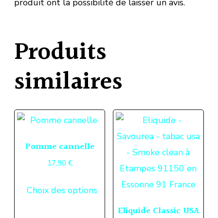
produit ont la possibilité de laisser un avis.
Produits
similaires
Pomme cannelle
17,90
€
Ce
Choix des options
produit
Eliquide Classic USA
a