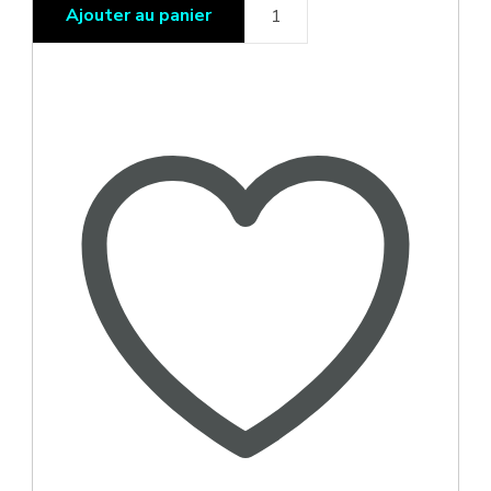
quantité
Ajouter au panier
de
Eliquide
Mangue
Passion
-
50ml
-
Ice
Cool