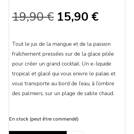
Le
Le
19,90
€
15,90
€
prix
prix
Tout le jus de la mangue et de la passion
fraîchement pressées sur de la glace pilée
initial
actuel
pour créer un grand cocktail. Un e-liquide
tropical et glacé qui vous enivre le palais et
était :
est :
vous transporte au bord de l’eau, à l’ombre
des palmiers, sur un plage de sable chaud.
19,90 €.
15,90 
En stock (peut être commandé)