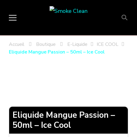
Smoke Clean
Fumée propre à Etampes 91150
en Essonne 91, France
Accueil
Boutique
E-Liquide
ICE COOL
Eliquide Mangue Passion – 50ml – Ice Cool
Eliquide Mangue Passion –
50ml – Ice Cool