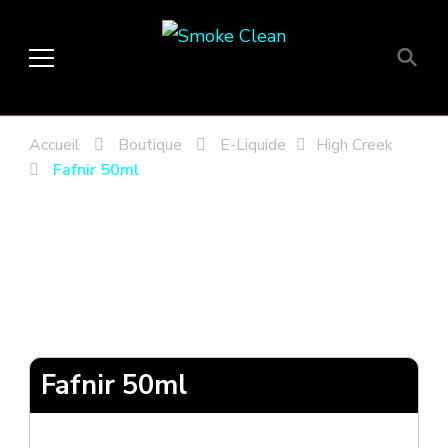
Smoke Clean
Fumée propre à Etampes 91150
en Essonne 91, France
Accueil
Boutique
E-Liquide
High Creek
Fafnir 50ml
Fafnir 50ml