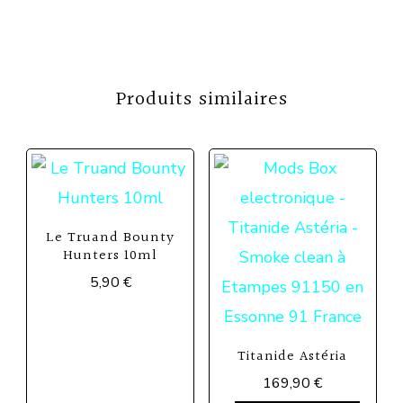
Produits similaires
Le Truand Bounty
Hunters 10ml
5,90
€
Ce
produit
Titanide Astéria
a
169,90
€