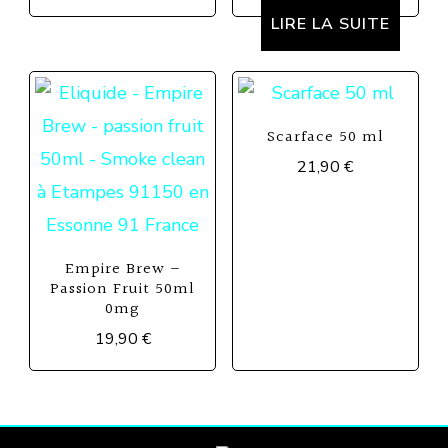
plusieurs
LIRE LA SUITE
variations.
Les
options
peuvent
Scarface 50 ml
être
21,90
€
choisies
sur
la
Empire Brew –
Passion Fruit 50ml
page
0mg
du
19,90
€
produit