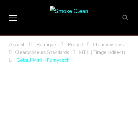
Smoke Clean
Fumée propre à Etampes 91150
en Essonne 91, France
Accueil
Boutique
Produit
Clearomiseurs
Clearomiseurs Standards
MTL (Tirage indirect)
Goball Mini – Fumytech