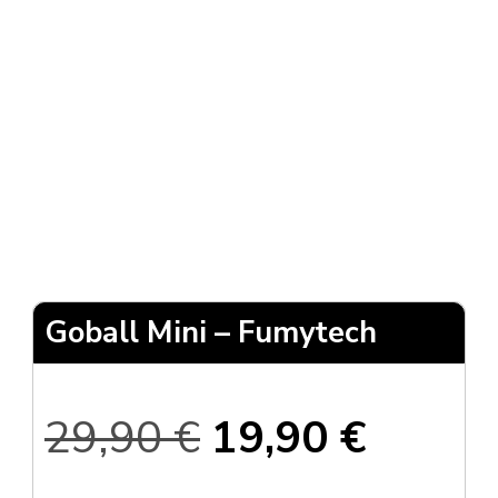
Goball Mini – Fumytech
Le
Le
29,90
€
19,90
€