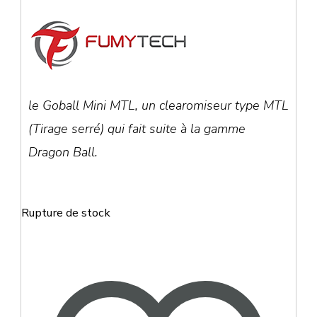
prix
prix
initial
actuel
le Goball Mini MTL, un clearomiseur type MTL
était :
est :
(Tirage serré) qui fait suite à la gamme
Dragon Ball.
29,90 €.
19,90 
Rupture de stock