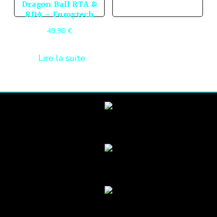
produ
Dragon Ball RTA &
être
RDA – Fumytech
a
chois
49,90
€
plusi
sur
variat
la
Lire la suite
Les
page
optio
du
peuv
produ
être
chois
sur
la
page
du
produ