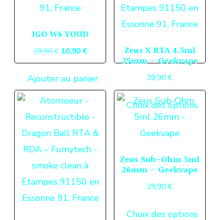
IGO W6 YOUD
Zeus X RTA 4.5ml
Le
Le
29,90
€
10,90
€
25mm – Geekvape
prix
prix
39,90
€
Ajouter au panier
initial
actuel
était :
est :
Ce
Choix des options
29,90 €.
10,90 €.
produ
a
plusi
Zeus Sub-Ohm 5ml
variat
26mm – Geekvape
Les
29,90
€
optio
Ce
peuv
Choix des options