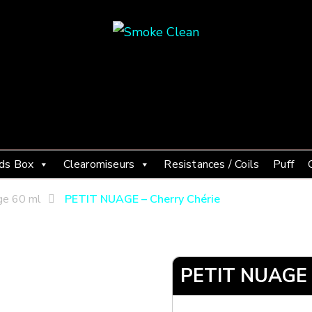
Smoke Clean
Fumée propre à Etampes 91150
ds Box
Clearomiseurs
Resistances / Coils
Puff
ge 60 ml
PETIT NUAGE – Cherry Chérie
PETIT NUAGE –