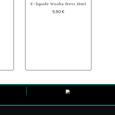
E-liquide Wooba feevr 10ml
5,90
€
Ce
produit
a
plusieurs
variations.
Les
options
peuvent
être
choisies
sur
la