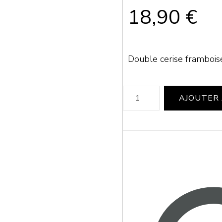
18,90
€
Double cerise framboi
quantité
AJOUTER 
de
PETIT
NUAGE
-
Cherry
Chérie