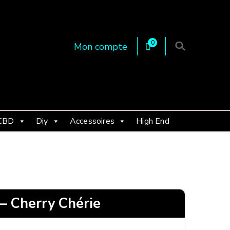
0
Mon compte
 en Essonne 91, France
CBD
Diy
Accessoires
High End
 Cherry Chérie