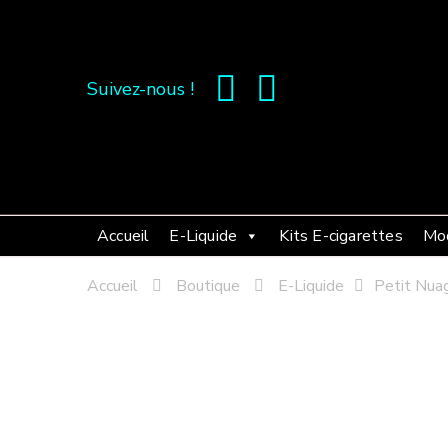
Suivez-nous !
Accueil
E-Liquide
Kits E-cigarettes
Mo
Accueil
Boutique
E-Liquide
Petit Nua