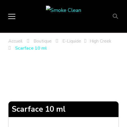
Smoke Clean
Fumée propre à Etampes 91150
en Essonne 91, France
Accueil
Boutique
E-Liquide
High Creek
Scarface 10 ml
Scarface 10 ml