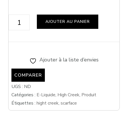
quantité
AJOUTER AU PANIER
de
Scarface
10
ml
Ajouter à la liste d’envies
COMPARER
UGS :
ND
Catégories :
E-Liquide
,
High Creek
,
Produit
Étiquettes :
hight creek
,
scarface