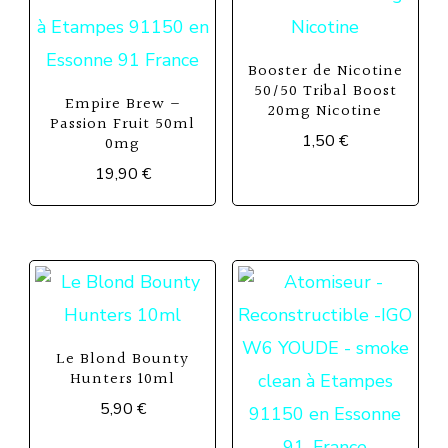
Booster de Nicotine
50/50 Tribal Boost
Empire Brew –
20mg Nicotine
Passion Fruit 50ml
1,50
€
0mg
19,90
€
Le Blond Bounty
Hunters 10ml
5,90
€
Ce