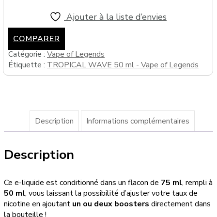
50
ml
Ajouter à la liste d’envies
-
Vape
COMPARER
of
Catégorie :
Vape of Legends
Legends
Étiquette :
TROPICAL WAVE 50 ml - Vape of Legends
Description
Informations complémentaires
Description
Ce e-liquide est conditionné dans un flacon de
75 ml
, rempli à
50 ml
, vous laissant la possibilité d’ajuster votre taux de
nicotine en ajoutant
un ou deux boosters
directement dans
la bouteille !