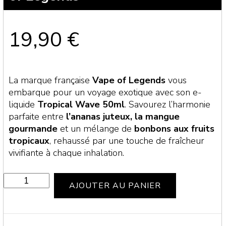
19,90
€
La marque française
Vape of Legends
vous
embarque pour un voyage exotique avec son e-
liquide
Tropical Wave 50ml
. Savourez l’harmonie
parfaite entre
l’ananas juteux, la mangue
gourmande
et un mélange de
bonbons aux fruits
tropicaux
, rehaussé par une touche de fraîcheur
vivifiante à chaque inhalation.
quantité
AJOUTER AU PANIER
de
TROPICAL
WAVE