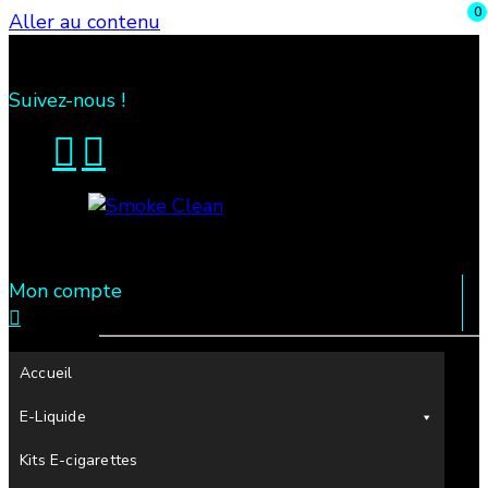
0
Aller au contenu
Suivez-nous !
Mon compte
Fumée propre à Etampes 91150 en Essonne 91,
Smoke Clean
France
Accueil
Recherche
E-Liquide
pour
:
Kits E-cigarettes