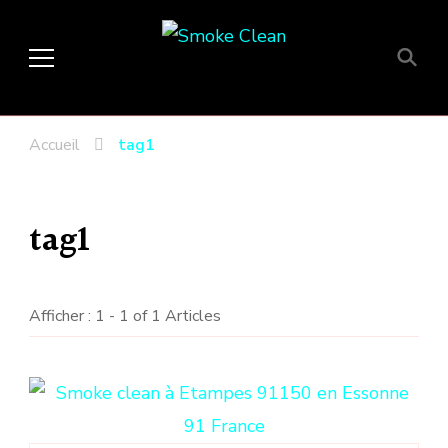
Smoke Clean
Fumée propre à Etampes 91150
en Essonne 91, France
Accueil
tag1
tag1
Afficher : 1 - 1 of 1 Articles