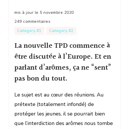
mis à jour le
5 novembre 2020
sur
249 commentaires
La
Category #1
Category #2
nouvelle
La nouvelle TPD commence à
TPD
commence
être discutée à l’Europe. Et en
à
parlant d’arômes, ça ne “sent”
être
discutée
pas bon du tout.
à
l’Europe.
Le sujet est au cœur des réunions. Au
Et
prétexte (totalement infondé) de
en
parlant
protéger les jeunes, il se pourrait bien
d’arômes,
que l’interdiction des arômes nous tombe
ça