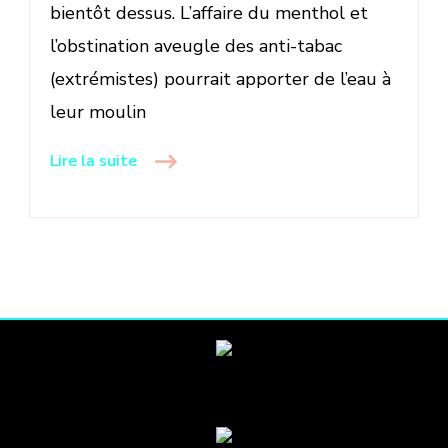
bientôt dessus. L’affaire du menthol et
ne
“sent”
l’obstination aveugle des anti-tabac
pas
(extrémistes) pourrait apporter de l’eau à
bon
leur moulin
du
tout.
Lire la suite