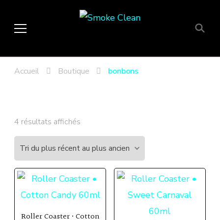
Smoke Clean
Fumée propre à Etampes 91150
en Essonne 91, France
Accueil
Boutique
bonbons
Trié
4 résultats affichés
du
plus
récent
au
plus
ancien
Roller Coaster • Cotton