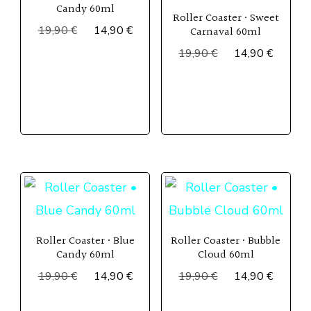
Candy 60ml
Roller Coaster • Sweet
Le
Le
19,90
€
14,90
€
Carnaval 60ml
prix
prix
Le
Le
19,90
€
14,90
€
initial
actuel
prix
prix
était :
est :
initial
actuel
19,90 €.
14,90 €.
était :
est :
19,90 €.
14,90 
Roller Coaster • Blue
Roller Coaster • Bubble
Candy 60ml
Cloud 60ml
Le
Le
Le
Le
19,90
€
14,90
€
19,90
€
14,90
€
prix
prix
prix
prix
initial
actuel
initial
actuel