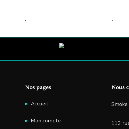
plusieurs
variations.
Les
options
peuvent
être
choisies
sur
la
Nos pages
Nous c
page
du
Accueil
Smoke 
produit
Mon compte
113 rue