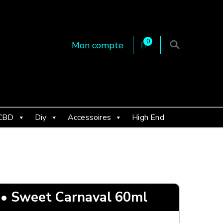
0
Mon compte
 en Essonne 91, France
CBD
Diy
Accessoires
High End
r • Sweet Carnaval 60ml