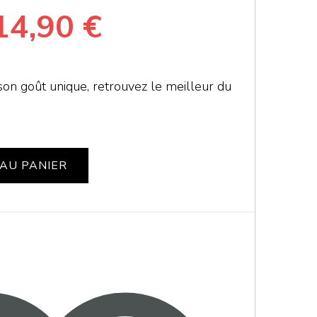
e
Le
14,90
€
rix
prix
on goût unique, retrouvez le meilleur du
nitial
actuel
tait :
est :
AU PANIER
9,90 €.
14,90 €.