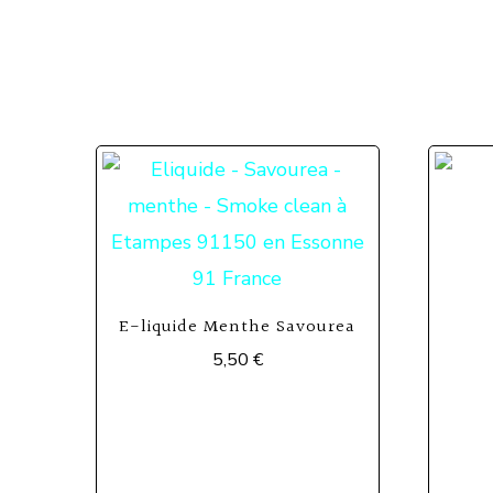
E-liquide Menthe Savourea
5,50
€
Ce
produit
a