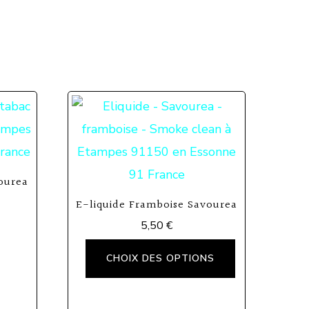
vourea
E-liquide Framboise Savourea
5,50
€
Ce
CHOIX DES OPTIONS
produit
a