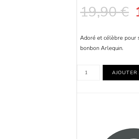
L
19,90
€
p
Adoré et célèbre pour s
i
bonbon Arlequin.
é
quantité
AJOUTER 
1
de
Roller
Coaster
•
Sweet
Carnaval