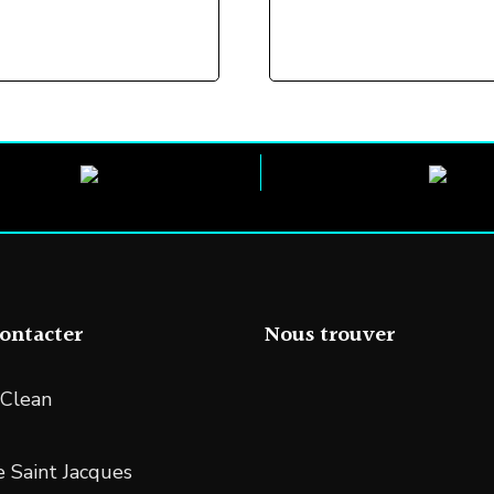
variations
Les
options
peuvent
être
choisies
sur
la
page
ontacter
Nous trouver
du
produit
Clean
 Saint Jacques