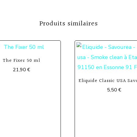
Produits similaires
The Fixer 50 ml
21,90
€
Eliquide Classic USA Sa
5,50
€
Ce
produit
a
plusieurs