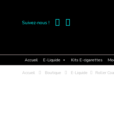
Suivez-nous !
Accueil
E-Liquide
Kits E-cigarettes
Mo
Accueil
Boutique
E-Liquide
Roller Co