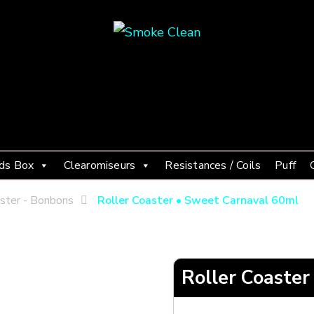
Smoke Clean
Fumée propre à Etampes 91150
ds Box
Clearomiseurs
Resistances / Coils
Puff
aster - Bonbons
Roller Coaster • Sweet Carnaval 60ml
Roller Coaste