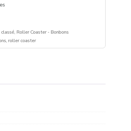
ies
 classé
,
Roller Coaster - Bonbons
ons
,
roller coaster