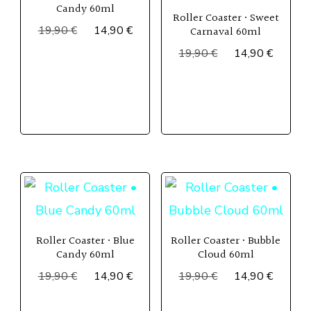
Candy 60ml
Roller Coaster • Sweet
Le
Le
19,90
€
14,90
€
Carnaval 60ml
prix
prix
Le
Le
19,90
€
14,90
€
initial
actuel
prix
prix
était :
est :
initial
actuel
19,90 €.
14,90 €.
était :
est :
19,90 €.
14,90 
Roller Coaster • Blue
Roller Coaster • Bubble
Candy 60ml
Cloud 60ml
Le
Le
Le
Le
19,90
€
14,90
€
19,90
€
14,90
€
prix
prix
prix
prix
initial
actuel
initial
actuel