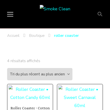
Smoke Clean
Fumée propre à Etampes 91150
en Essonne 91, France
Accueil
Boutique
roller coaster
Trié
4 résultats affichés
du
plus
récent
au
plus
ancien
Roller Coaster • Cotton