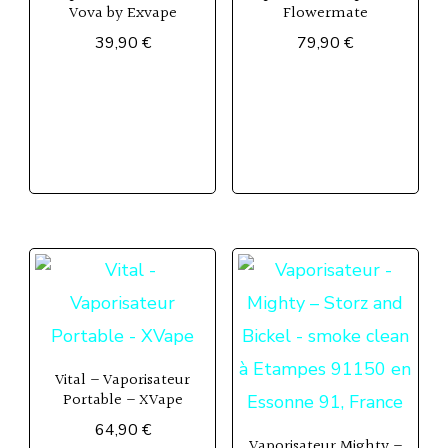
Vova by Exvape
Flowermate
39,90
€
79,90
€
Ce
produit
a
plusieurs
variations.
Les
options
peuvent
être
choisies
Vital – Vaporisateur
Portable – XVape
sur
64,90
€
la
Vaporisateur Mighty –