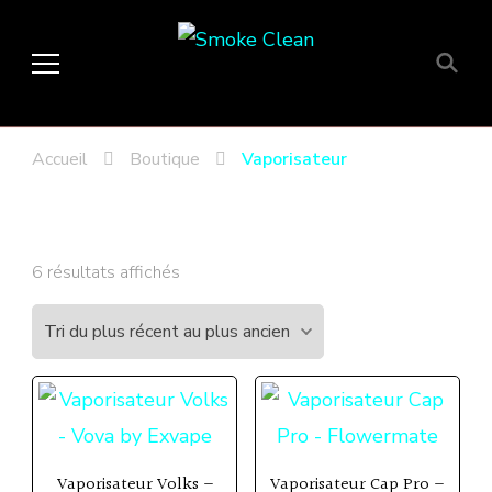
Smoke Clean
Fumée propre à Etampes 91150
en Essonne 91, France
Accueil
Boutique
Vaporisateur
Trié
6 résultats affichés
du
plus
récent
au
plus
ancien
Vaporisateur Volks –
Vaporisateur Cap Pro –