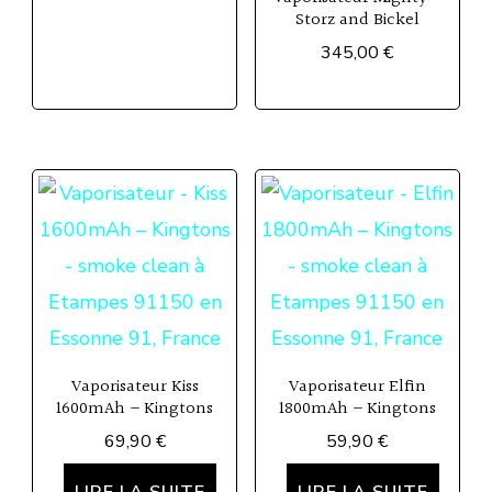
Storz and Bickel
page
345,00
€
du
produit
Vaporisateur Kiss
Vaporisateur Elfin
1600mAh – Kingtons
1800mAh – Kingtons
69,90
€
59,90
€
LIRE LA SUITE
LIRE LA SUITE