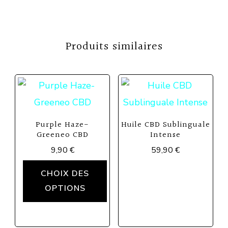
Produits similaires
Purple Haze-
Huile CBD Sublinguale
Greeneo CBD
Intense
9,90
€
59,90
€
Ce
CHOIX DES
produit
OPTIONS
a
plusieurs