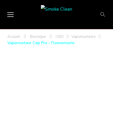
Smoke Clean
Fumée propre à Etampes 91150
en Essonne 91, France
Accueil
Boutique
CBD
Vaporisateurs
Vaporisateur Cap Pro – Flowermate