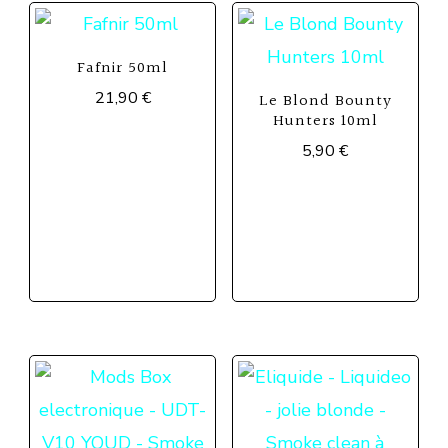
Fafnir 50ml
21,90
€
Le Blond Bounty
Hunters 10ml
5,90
€
Ce
produit
a
plusieurs
variations.
Les
options
peuvent