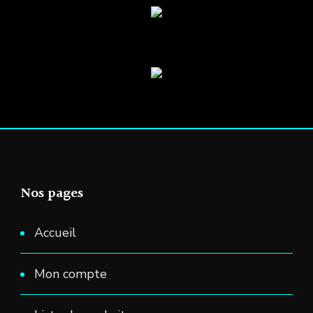
être
choi
sur
la
pag
du
prod
Nos pages
Accueil
Mon compte