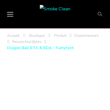
Smoke Clean
Fumée propre à Etampes 91150
en Essonne 91, France
Accueil
Boutique
Produit
Clearomiseurs
Reconstructibles
Dragon Ball RTA & RDA – Fumytech