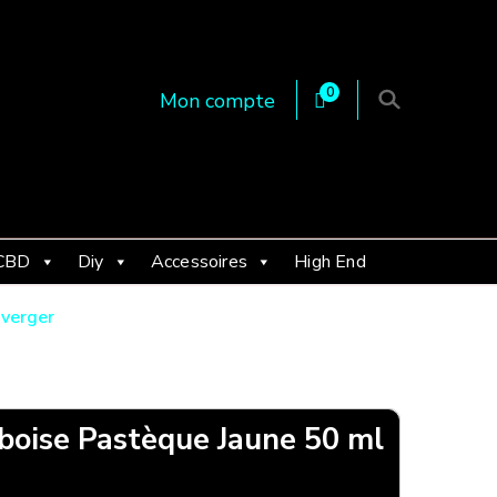
0
Mon compte
 en Essonne 91, France
CBD
Diy
Accessoires
High End
 verger
boise Pastèque Jaune 50 ml