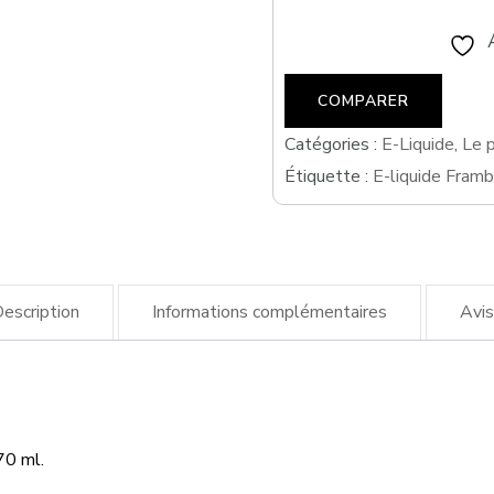
Framboise
Pastèque
COMPARER
Jaune
50
Catégories :
E-Liquide
,
Le p
Étiquette :
E-liquide Fram
ml
Le
petit
verger
escription
Informations complémentaires
Avis
70 ml.