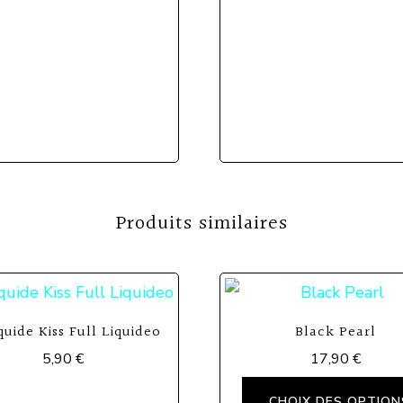
Produits similaires
quide Kiss Full Liquideo
Black Pearl
5,90
€
17,90
€
Ce
CHOIX DES OPTION