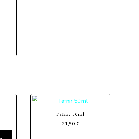
Fafnir 50ml
21,90
€
Ce
S