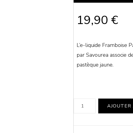
19,90
€
L’e-liquide Framboise 
par Savourea associe d
pastèque jaune.
quantité
AJOUTER 
de
E-
liquide