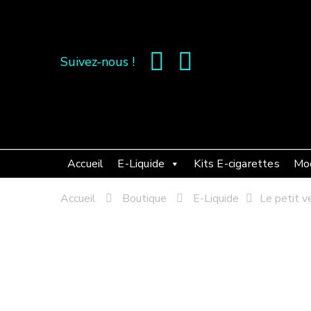
Suivez-nous !
Accueil
E-Liquide
Kits E-cigarettes
Mo
Accueil
Boutique
E-Liquide
Le petit v