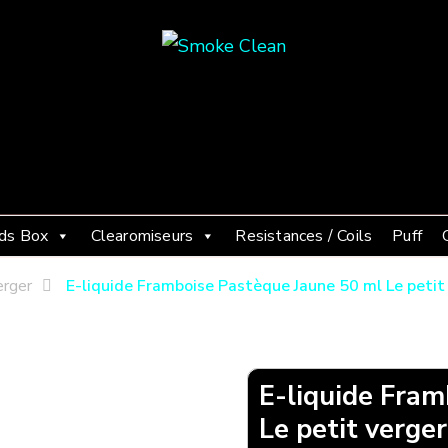
Smoke Clean
Fumée propre à Etampes 91150
ds Box
Clearomiseurs
Resistances / Coils
Puff
erger
E-liquide Framboise Pastèque Jaune 50 ml Le petit
E-liquide Fram
Le petit verger