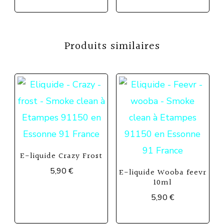
Produits similaires
E-liquide Crazy Frost
5,90
€
E-liquide Wooba feevr
10ml
Ce
5,90
€
produit
Ce
a