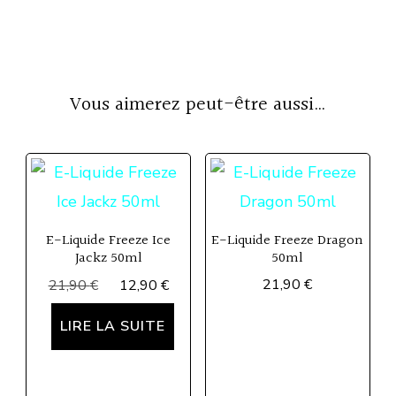
Vous aimerez peut-être aussi…
E-Liquide Freeze Ice
E-Liquide Freeze Dragon
Jackz 50ml
50ml
Le
Le
21,90
€
21,90
€
12,90
€
prix
prix
initial
actuel
LIRE LA SUITE
était :
est :
21,90 €.
12,90 €.