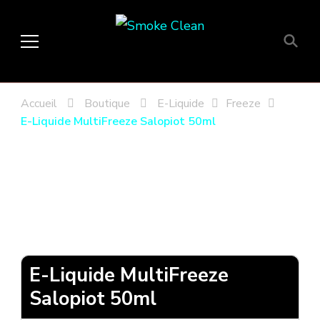
Smoke Clean
Fumée propre à Etampes 91150
en Essonne 91, France
Accueil
Boutique
E-Liquide
Freeze
E-Liquide MultiFreeze Salopiot 50ml
E-Liquide MultiFreeze
Salopiot 50ml