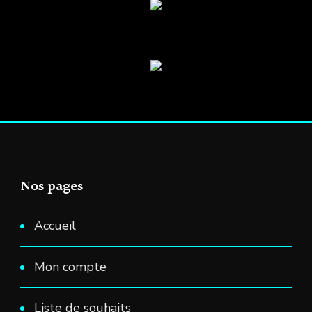
du
pag
produit
du
prod
Nos pages
Accueil
Mon compte
Liste de souhaits