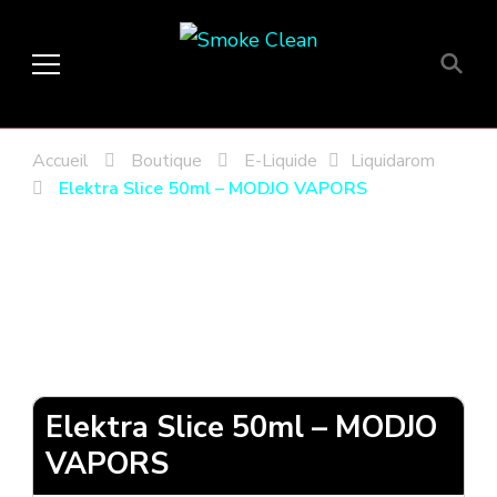
Smoke Clean
Fumée propre à Etampes 91150
en Essonne 91, France
Accueil
Boutique
E-Liquide
Liquidarom
Elektra Slice 50ml – MODJO VAPORS
Elektra Slice 50ml – MODJO
VAPORS