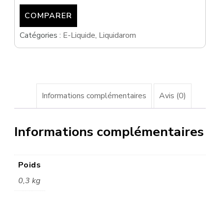
-
COMPARER
MODJO
VAPORS
Catégories :
E-Liquide
,
Liquidarom
Informations complémentaires
Avis (0)
Informations complémentaires
Poids
0,3 kg