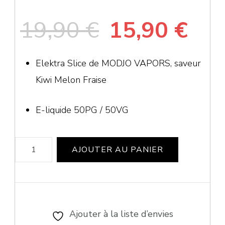
Le
Le
19,90
€
15,90
€
prix
pri
Elektra Slice de MODJO VAPORS, saveur
Kiwi Melon Fraise
initial
act
était :
est 
E-liquide 50PG / 50VG
19,90 €.
15,
quantité
AJOUTER AU PANIER
de
Elektra
Slice
50ml
Ajouter à la liste d’envies