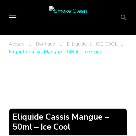
Smoke Clean
Fumée propre à Etampes 91150
en Essonne 91, France
Accueil
Boutique
E-Liquide
ICE COOL
Eliquide Cassis Mangue – 50ml – Ice Cool
Eliquide Cassis Mangue –
50ml – Ice Cool