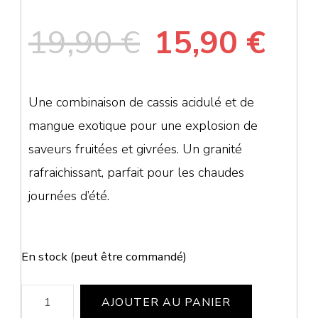
Le
Le
19,90
€
15,90
€
prix
pri
Une combinaison de cassis acidulé et de
initial
act
mangue exotique pour une explosion de
saveurs fruitées et givrées. Un granité
était :
est 
rafraichissant, parfait pour les chaudes
journées d’été.
19,90 €.
15,
En stock (peut être commandé)
quantité
AJOUTER AU PANIER