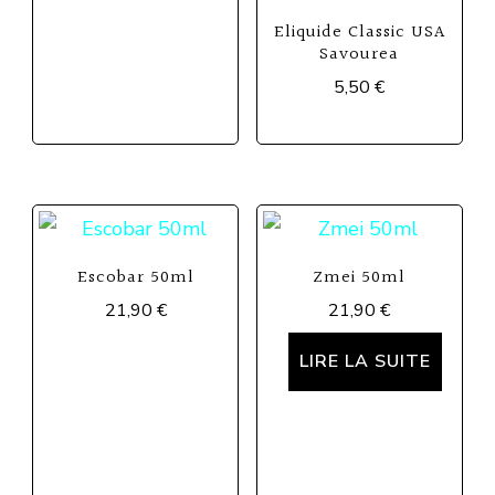
Eliquide Classic USA
Savourea
5,50
€
Ce
produit
a
plusieurs
variations.
Escobar 50ml
Zmei 50ml
Les
21,90
€
21,90
€
options
LIRE LA SUITE
peuvent
être
choisies
sur