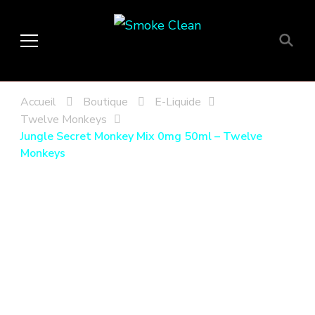
Smoke Clean
Fumée propre à Etampes 91150
en Essonne 91, France
Accueil
Boutique
E-Liquide
Twelve Monkeys
Jungle Secret Monkey Mix 0mg 50ml – Twelve
Monkeys